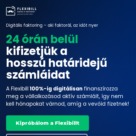
Digitális faktoring – aki faktorál, az időt nyer
24 órán belül
kifizetjük a
hosszú határidejű
számláidat
A Flexibill
100%-ig digitálisan
finanszírozza
meg a vállalkozásod aktív számláit, így nem
kell hónapokat várnod, amíg a vevőid fizetnek!
Kipróbálom a Flexibillt