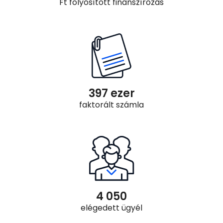
Ft folyósított finanszírozás
397
 ezer
faktorált számla
4 050
elégedett ügyél