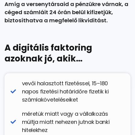
Amíg a versenytársaid a pénzükre várnak, a
céged számláit 24 órán belül kifizetjük,
biztosíthatva a megfelelő likviditást.
A digitális faktoring
azoknak jó, akik…
vevői halasztott fizetéssel, 15–180
napos fizetési határidőre fizetik ki
számlaköveteléseiket
méretük miatt vagy a vállalkozás
múltja miatt nehezen jutnak banki
hitelekhez