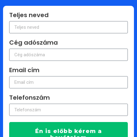
Teljes neved
Cég adószáma
Email cím
Telefonszám
Én is előbb kérem a