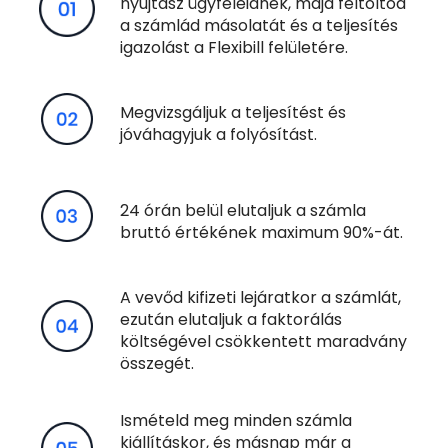
nyújtasz ügyfeleidnek, majd f
eltöltöd
a számlád másolatát és a teljesítés
igazolást a Flexibill felületére.
Megvizsgáljuk a teljesítést és
jóváhagyjuk a folyósítást.
24 órán belül elutaljuk a számla
bruttó értékének maximum 90%-át.
A vevőd kifizeti lejáratkor a számlát,
ezután elutaljuk a faktorálás
költségével csökkentett maradvány
összegét.
Ismételd meg minden számla
kiállításkor, és másnap már a