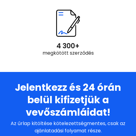
4 300
+
megkötött szerződés
Jelentkezz és 24 órán
belül kifizetjük a
vevőszámláidat!
Az űrlap kitöltése kötelezettségmentes, csak az
ajánlatadási folyamat része.