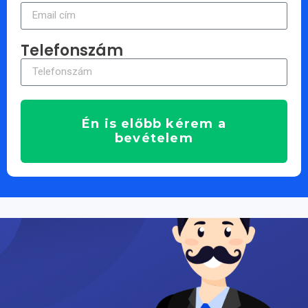
Telefonszám
Én is előbb kérem a
bevételem