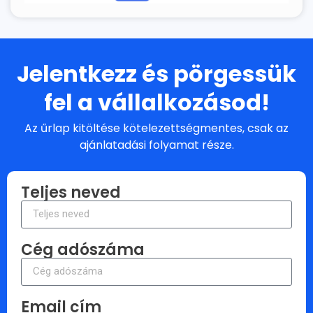
Jelentkezz és pörgessük
fel a vállalkozásod!
Az űrlap kitöltése kötelezettségmentes, csak az
ajánlatadási folyamat része.
Teljes neved
Cég adószáma
Email cím