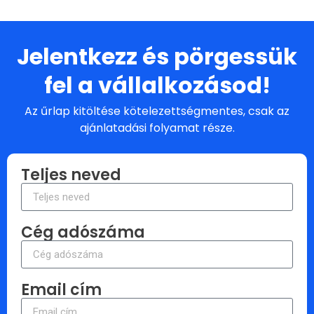
Jelentkezz és pörgessük
fel a vállalkozásod!
Az űrlap kitöltése kötelezettségmentes, csak az
ajánlatadási folyamat része.
Teljes neved
Cég adószáma
Email cím