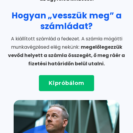
Hogyan „vesszük meg” a
számládat?
A kiállított számlád a fedezet. A számla mögötti
munkavégzésed elég nekünk:
megelőlegezzük
vevőd helyett a számla összegét, ő meg ráér a
fizetési határidőn belül utalni.
Kipróbálom