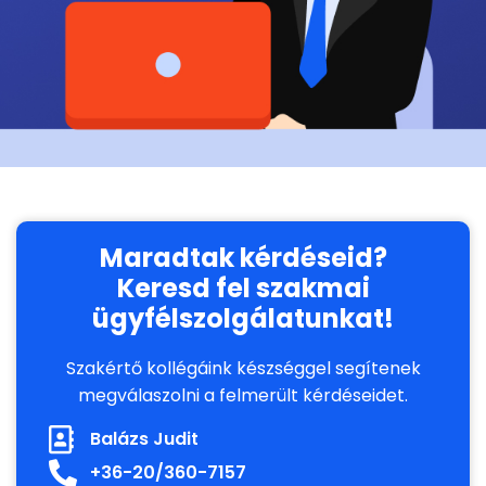
Maradtak kérdéseid?
Keresd fel szakmai
ügyfélszolgálatunkat!
Szakértő kollégáink készséggel segítenek
megválaszolni a felmerült kérdéseidet.
Balázs Judit
+36-20/360-7157