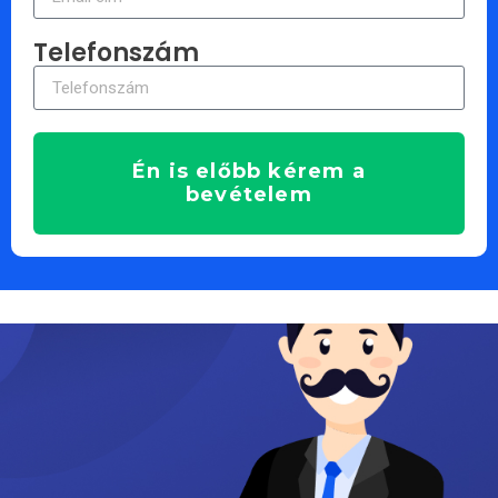
Telefonszám
Én is előbb kérem a
bevételem