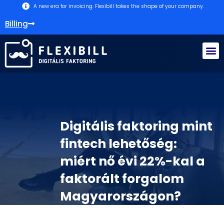
A new era for invoicing. Flexibill takes the shape of your company.
Billing
What does factoring mean?
Digitális faktoring mint
fintech lehetőség:
miért nő évi 22%-kal a
faktorált forgalom
Magyarországon?