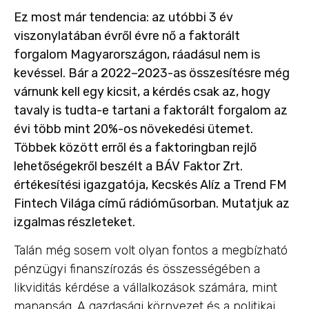
Ez most már tendencia: az utóbbi 3 év
viszonylatában évről évre nő a faktorált
forgalom Magyarországon, ráadásul nem is
kevéssel. Bár a 2022–2023-as összesítésre még
várnunk kell egy kicsit, a kérdés csak az, hogy
tavaly is tudta-e tartani a faktorált forgalom az
évi több mint 20%-os növekedési ütemet.
Többek között erről és a faktoringban rejlő
lehetőségekről beszélt a BÁV Faktor Zrt.
értékesítési igazgatója, Kecskés Alíz a Trend FM
Fintech Világa című rádióműsorban. Mutatjuk az
izgalmas részleteket.
Talán még sosem volt olyan fontos a megbízható
pénzügyi finanszírozás és összességében a
likviditás kérdése a vállalkozások számára, mint
manapság. A gazdasági környezet és a politikai