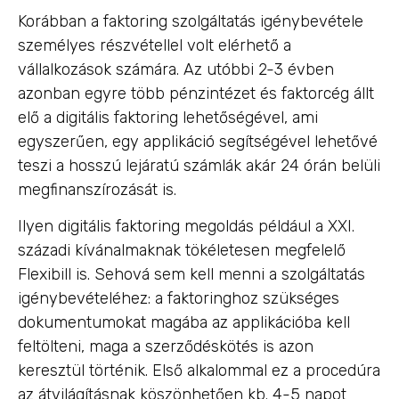
Korábban a faktoring szolgáltatás igénybevétele
személyes részvétellel volt elérhető a
vállalkozások számára. Az utóbbi 2-3 évben
azonban egyre több pénzintézet és faktorcég állt
elő a digitális faktoring lehetőségével, ami
egyszerűen, egy applikáció segítségével lehetővé
teszi a hosszú lejáratú számlák akár 24 órán belüli
megfinanszírozását is.
Ilyen digitális faktoring megoldás például a XXI.
századi kívánalmaknak tökéletesen megfelelő
Flexibill is. Sehová sem kell menni a szolgáltatás
igénybevételéhez: a faktoringhoz szükséges
dokumentumokat magába az applikációba kell
feltölteni, maga a szerződéskötés is azon
keresztül történik. Első alkalommal ez a procedúra
az átvilágításnak köszönhetően kb. 4-5 napot