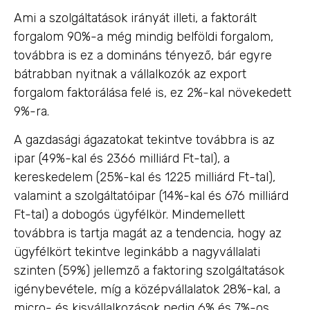
Ami a szolgáltatások irányát illeti, a faktorált
forgalom 90%-a még mindig belföldi forgalom,
továbbra is ez a domináns tényező, bár egyre
bátrabban nyitnak a vállalkozók az export
forgalom faktorálása felé is, ez 2%-kal növekedett
9%-ra.
A gazdasági ágazatokat tekintve továbbra is az
ipar (49%-kal és 2366 milliárd Ft-tal), a
kereskedelem (25%-kal és 1225 milliárd Ft-tal),
valamint a szolgáltatóipar (14%-kal és 676 milliárd
Ft-tal) a dobogós ügyfélkör. Mindemellett
továbbra is tartja magát az a tendencia, hogy az
ügyfélkört tekintve leginkább a nagyvállalati
szinten (59%) jellemző a faktoring szolgáltatások
igénybevétele, míg a középvállalatok 28%-kal, a
micro- és kisvállalkozások pedig 6% és 7%-os