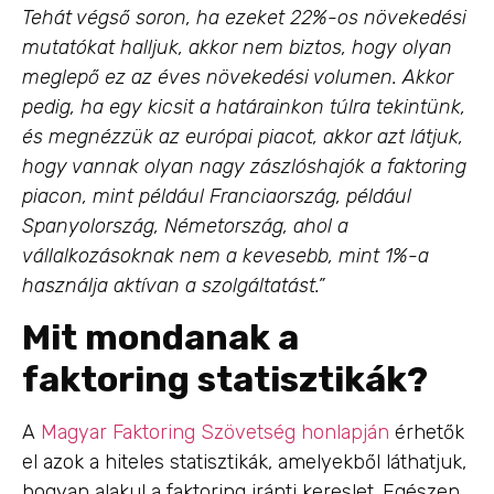
Tehát végső soron, ha ezeket 22%-os növekedési
mutatókat halljuk, akkor nem biztos, hogy olyan
meglepő ez az éves növekedési volumen. Akkor
pedig, ha egy kicsit a határainkon túlra tekintünk,
és megnézzük az európai piacot, akkor azt látjuk,
hogy vannak olyan nagy zászlóshajók a faktoring
piacon, mint például Franciaország, például
Spanyolország, Németország, ahol a
vállalkozásoknak nem a kevesebb, mint 1%-a
használja aktívan a szolgáltatást.”
Mit mondanak a
faktoring statisztikák?
A
Magyar Faktoring Szövetség honlapján
érhetők
el azok a hiteles statisztikák, amelyekből láthatjuk,
hogyan alakul a faktoring iránti kereslet. Egészen