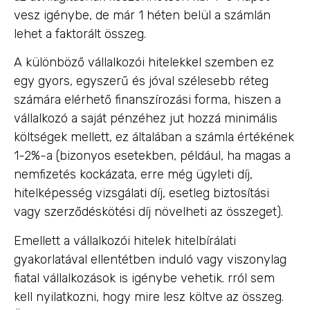
vesz igénybe, de már 1 héten belül a számlán
lehet a faktorált összeg.
A különböző vállalkozói hitelekkel szemben ez
egy gyors, egyszerű és jóval szélesebb réteg
számára elérhető finanszírozási forma, hiszen a
vállalkozó a saját pénzéhez jut hozzá minimális
költségek mellett, ez általában a számla értékének
1-2%-a (bizonyos esetekben, például, ha magas a
nemfizetés kockázata, erre még ügyleti díj,
hitelképesség vizsgálati díj, esetleg biztosítási
vagy szerződéskötési díj növelheti az összeget).
Emellett a vállalkozói hitelek hitelbírálati
gyakorlatával ellentétben induló vagy viszonylag
fiatal vállalkozások is igénybe vehetik. rról sem
kell nyilatkozni, hogy mire lesz költve az összeg.