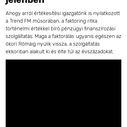
Ahogy arról értékesítési igazgatónk is nyilatkozott
a Trend FM műsorában, a faktoring ritka
történelmi értékkel bíró pénzügyi finanszírozási
szolgáltatás. Maga a faktorálás ugyanis egészen az
ókori Rómáig nyúlik vissza, a szolgáltatás
ekkoriban alakult ki és élte túl az évszázadokat.