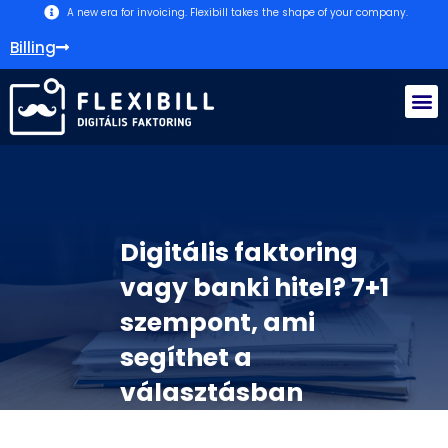
A new era for invoicing. Flexibill takes the shape of your company.
Billing
What does factoring mean?
Digitális faktoring
vagy banki hitel? 7+1
szempont, ami
segíthet a
választásban