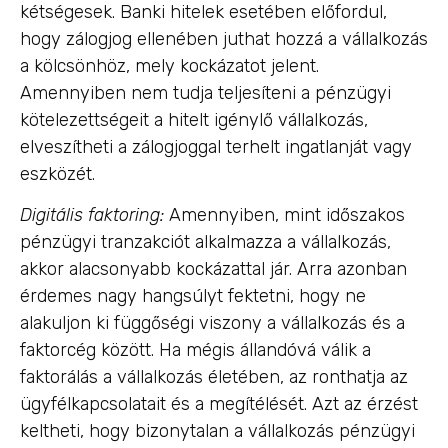
kétségesek. Banki hitelek esetében előfordul,
hogy zálogjog ellenében juthat hozzá a vállalkozás
a kölcsönhöz, mely kockázatot jelent.
Amennyiben nem tudja teljesíteni a pénzügyi
kötelezettségeit a hitelt igénylő vállalkozás,
elveszítheti a zálogjoggal terhelt ingatlanját vagy
eszközét.
Digitális faktoring:
Amennyiben, mint időszakos
pénzügyi tranzakciót alkalmazza a vállalkozás,
akkor alacsonyabb kockázattal jár. Arra azonban
érdemes nagy hangsúlyt fektetni, hogy ne
alakuljon ki függőségi viszony a vállalkozás és a
faktorcég között. Ha mégis állandóvá válik a
faktorálás a vállalkozás életében, az ronthatja az
ügyfélkapcsolatait és a megítélését. Azt az érzést
keltheti, hogy bizonytalan a vállalkozás pénzügyi