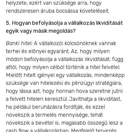
helyzete, ezért van szüksége arra, hogy
rendszeresen áruba bocsássa követeléseit.
5.
Hogyan befolyásolja a vállalkozás likviditását
egyik vagy másik megoldás?
Banki hitel:
A vállalkozói kölcsönöknek vannak
terhei és előnyei egyaránt. Az, hogy milyen
módon befolyásolja a vállalkozás likviditását, függ
attól, hogy milyen célból történik a hitel felvétel.
Mielőtt hitelt igényel egy vállalkozás, mindenképp
szüksége van hitelezési és pénzügyi stratégiára,
hogy lássa azt, hogy honnan hova szeretne jutni
a felvett hitelen keresztül. Javíthatja a likviditást,
ha például beruházásra fordítják, és ezzel
növekszik a termelés mennyisége, tehát
növekszik a bevétel is, magasabb összegű lesz a
cash flow a vállalkozásban. Megfelelő tervezés