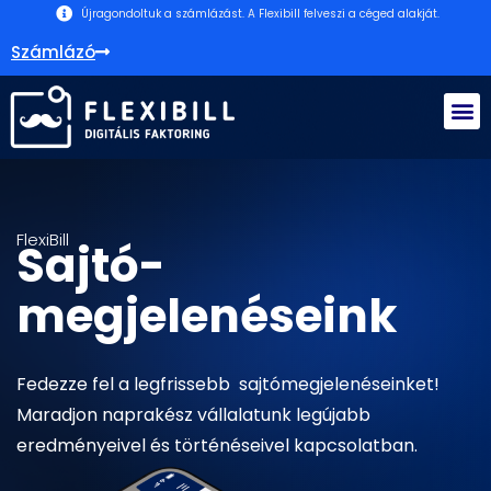
Újragondoltuk a számlázást. A Flexibill felveszi a céged alakját.
Számlázó
FlexiBill
Sajtó-
megjelenéseink
Fedezze fel a legfrissebb sajtómegjelenéseinket!
Maradjon naprakész vállalatunk legújabb
eredményeivel és történéseivel kapcsolatban.