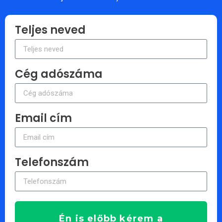
Teljes neved
Cég adószáma
Email cím
Telefonszám
Én is előbb kérem a