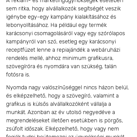
A reklám- és marketingügynökségek esetében
sem ritka, hogy alvállalkozók segítségét veszik
igénybe egy-egy kampány kialakításához és
lebonyolításához. Ha például egy termék
karácsonyi csomagolásáról vagy egy szórólapos
kampányról van szó, esetleg egy karácsonyi
receptfüzet lenne a repiajándék a webáruházi
rendelés mellé, ahhoz minimum grafikusra,
szövegíróra és nyomdára van szükség, talán
fotósra is.
Nyomda nagy valószínűséggel nincs házon belül,
és elképzelhető, hogy a szövegíró, valamint a
grafikus is külsős alvállalkozóként vállalja a
munkát. Azonban az év utolsó negyedéve a
megrendeléseket illetően esetükben is pörgős,
zsúfolt időszak. Elképzelhető, hogy vagy nem
fogják tudni beütemezni az ügynökségi munkát,