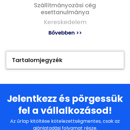
Szállítmányozási cég
esettanulmánya
Kereskedelem
Bővebben >>
Tartalomjegyzék
Jelentkezz és pörgessük
fel a vállalkozásod!
Az űrlap kitöltése kötelezettségmentes, csak az
ajánlatadási folyamat része.